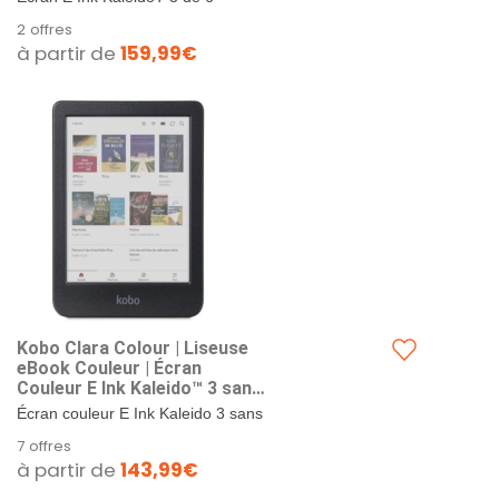
pouces avec FastGLR et Mode
2 offres
Sombre / Entièrement
à partir de
159,99€
étanche*norme IPX8. Étanche
jusqu'à 60...
Kobo Clara Colour | Liseuse
eBook Couleur | Écran
Couleur E Ink Kaleido™ 3 sans
Reflets de 6" | Option Mode
Écran couleur E Ink Kaleido 3 sans
Sombre | Étanche | Livres
reflets de 6 po. Surlignez et colorez
7 offres
Audio | 16 Go de Stockage |
des passages d’un effleurement du
à partir de
143,99€
Noir
doigt....