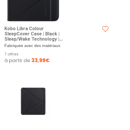
Kobo Libra Colour
SleepCover Case | Black |
Sleep/Wake Technology |
Built-in 2-Way Stand | Vegan
Fabriquée avec des matériaux
Leather | Compatible with 7"
recyclés, personnalités, et protège
7 offres
Kobo Libra Colour eReader
votre Kobo Libra Colou. & –...
à partir de
33,99€