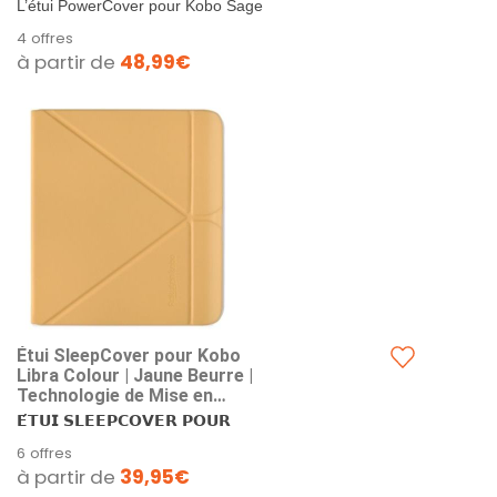
L’étui PowerCover pour Kobo Sage
protège luxueusement votre
4 offres
liseuse et permet de la recharger...
à partir de
48,99€
Étui SleepCover pour Kobo
Libra Colour | Jaune Beurre |
Technologie de Mise en
Veille/réveil | Support intégré
𝗘́𝗧𝗨𝗜 𝗦𝗟𝗘𝗘𝗣𝗖𝗢𝗩𝗘𝗥 𝗣𝗢𝗨𝗥
à 2 Positions | Cuir végan |
𝗟𝗜𝗕𝗥𝗔...
6 offres
Compatible avec la liseuse
à partir de
39,95€
Kobo Libra Colour 7"