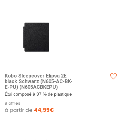
Kobo Sleepcover Elipsa 2E
black Schwarz (N605-AC-BK-
E-PU) (N605ACBKEPU)
Étui composé à 97 % de plastique
recyclé, dont 10 % sont destinés à
8 offres
l'océan. Doublure en...
à partir de
44,99€