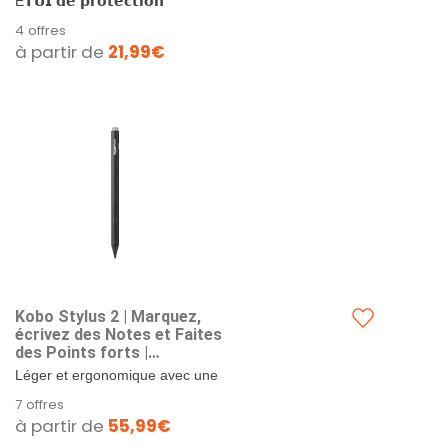
É𝗧𝗨𝗜 𝗱𝗲 𝗽𝗿𝗼𝘁𝗲𝗰𝘁𝗶𝗼𝗻
Positions | Cuir Végan |
𝗦𝗟𝗘𝗘𝗣𝗖𝗢𝗩𝗘𝗥...
4 offres
Compatible Kobo Clara
à partir de
21,99€
Colour et Clara BW
Kobo Stylus 2 | Marquez,
écrivez des Notes et Faites
des Points forts |
Rechargeable Via USB-C |
Léger et ergonomique avec une
Compatible avec Les liseuses
mine repensée, le stylet Kobo
7 offres
Couleur Balance 7" et Kobo
Stylus 2 offre un meilleur design
à partir de
55,99€
Sage eReader (Noir)
pour une expérience...