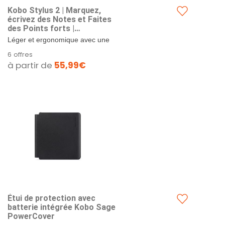
Kobo Stylus 2 | Marquez,
écrivez des Notes et Faites
des Points forts |
Rechargeable Via USB-C |
Léger et ergonomique avec une
Compatible avec Les liseuses
mine repensée, le stylet Kobo
6 offres
Couleur Balance 7" et Kobo
Stylus 2 offre un meilleur design
à partir de
55,99€
Sage eReader (Blanc)
pour...
Étui de protection avec
batterie intégrée Kobo Sage
PowerCover