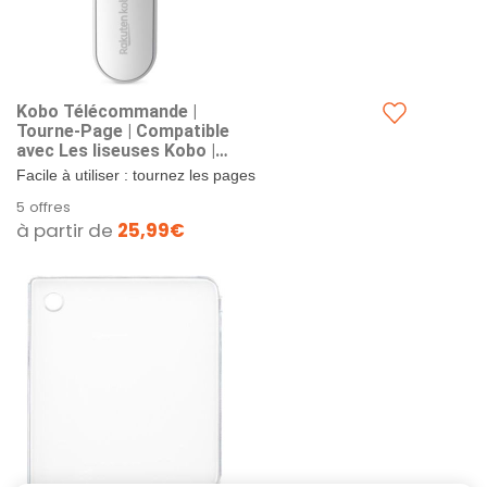
Kobo Télécommande |
Tourne-Page | Compatible
avec Les liseuses Kobo |
Lecture Mains Libres |
Facile à utiliser : tournez les pages
Ergonomique | Connexion
d'un simple clic à l'aide de la
5 offres
Bluetooth (Blanc)
télécommande Kobo Remote,...
à partir de
25,99€