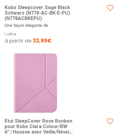
Kobo Sleepcover Sage Black
Schwarz (N778-AC-BK-E-PU)
(N778ACBKEPU)
Une façon élégante de
personnaliser votre Kobo Sage 8" :
1 offre
cet étui SleepCover est conçu
à partir de
32,99€
pour...
Étui SleepCover Rose Bonbon
pour Kobo Clara Colour/BW
6" | Housse avec Veille/Réveil |