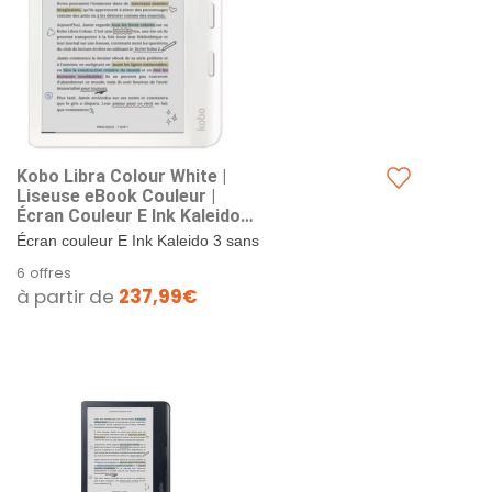
Kobo Libra Colour White |
Liseuse eBook Couleur |
Écran Couleur E Ink Kaleido™
3 sans Reflets de 7" | Option
Écran couleur E Ink Kaleido 3 sans
Mode Sombre | Étanche |
reflets de 7 pouces. Annotez vos
6 offres
Livres Audio | 32 Go de
eBooks et prenez des notes
à partir de
237,99€
Stockage | Blanc
colorées grâce à la...