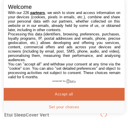
Welcome
Kobo Libra Colour Clear Case
With our 226
partners
, we wish to store and access information on
| Design Fin et léger |
your devices (cookies, pixels in emails, etc.), combine and share
Antidérapant et résistant aux
your personal data with our partners, whether collected on this
Rayures | Compatible avec la
É𝗧𝗨𝗜 𝗧𝗥𝗔𝗡𝗦𝗣𝗔𝗥𝗘𝗡𝗧 𝗣𝗢𝗨𝗥
website or in our emails, already held by some of us, or obtained
liseuse Kobo Libra Colour 7”
later, including in other contexts.
𝗞𝗢𝗕𝗢...
5 offres
Processing this data (identifiers, browsing, preferences, purchases,
à partir de
24,99€
loyalty programs, IP, postal addresses and emails, phone, precise
geolocation, etc.) allows developing and offering you services,
content, commercial offers and ads across your devices and
screens (including by email, post, SMS, phone, audio, and video),
personalising them, measuring their performance, and analysing
audiences.
You can "accept all" and withdraw your consent at any time via the
"cookie" icon
. You can also "set detailed preferences" and object to
processing activities not subject to consent. These choices remain
valid for 6 months.
powered by
Accept all
Set your choices
Étui SleepCover Vert
Brumeux pour Kobo Clara
Colour/BW 6" | Housse avec