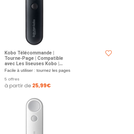
Kobo Télécommande |
Tourne-Page | Compatible
avec Les liseuses Kobo |
Lecture Mains Libres |
Facile à utiliser : tournez les pages
Ergonomique | Connexion
d'un simple clic à l'aide de la
5 offres
Bluetooth (Noir)
télécommande Kobo Remote,...
à partir de
25,99€