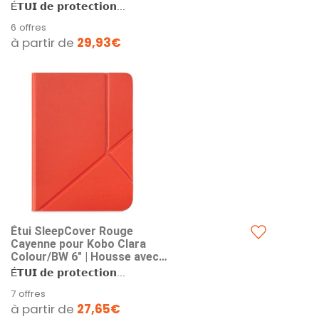
Support 2 Positions | Cuir
É𝗧𝗨𝗜 𝗱𝗲 𝗽𝗿𝗼𝘁𝗲𝗰𝘁𝗶𝗼𝗻...
Végan | Compatible Kobo
6 offres
Clara Colour et Clara BW
à partir de
29,93€
Étui SleepCover Rouge
Cayenne pour Kobo Clara
Colour/BW 6" | Housse avec
Veille/Réveil | Support 2
É𝗧𝗨𝗜 𝗱𝗲 𝗽𝗿𝗼𝘁𝗲𝗰𝘁𝗶𝗼𝗻...
Positions | Cuir Végan |
7 offres
Compatible Kobo Clara
à partir de
27,65€
Colour et Clara BW