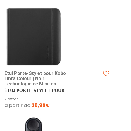
Étui Porte-Stylet pour Kobo
Libra Colour | Noir|
Technologie de Mise en
Veille/réveil | Support intégré
É𝗧𝗨𝗜 𝗣𝗢𝗥𝗧𝗘-𝗦𝗧𝗬𝗟𝗘𝗧 𝗣𝗢𝗨𝗥
à 2 Positions | Cuir végan |
𝗞𝗢𝗕𝗢...
7 offres
Compatible avec la liseuse
à partir de
25,99€
Kobo Libra Colour 7”