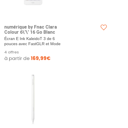
numérique by Fnac Clara
Colour 6\'\' 16 Go Blanc
Écran E Ink KaleidoT 3 de 6
pouces avec FastGLR et Mode
Sombre / Entièrement
4 offres
étanche*norme IPX8....
à partir de
169,99€