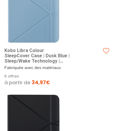
Kobo Libra Colour
SleepCover Case | Dusk Blue |
Sleep/Wake Technology |
Built-in 2-Way Stand | Vegan
Fabriquée avec des matériaux
Leather | Compatible with 7"
recyclés, personnalités, et protège
6 offres
Kobo Libra Colour eReader
votre Kobo Libra Colou. & –...
à partir de
34,97€