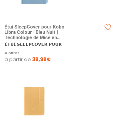
Étui SleepCover pour Kobo
Libra Colour | Bleu Nuit |
Technologie de Mise en
Veille/réveil | Support intégré
𝗘́𝗧𝗨𝗜 𝗦𝗟𝗘𝗘𝗣𝗖𝗢𝗩𝗘𝗥 𝗣𝗢𝗨𝗥
à 2 Positions | Cuir végan |
𝗟𝗜𝗕𝗥𝗔...
4 offres
Compatible avec la liseuse
à partir de
39,99€
Kobo Libra Colour 7"