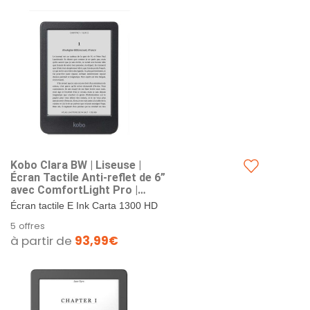
Kobo Clara BW | Liseuse |
Écran Tactile Anti-reflet de 6”
avec ComfortLight Pro |
Option de Mode Sombre |
Écran tactile E Ink Carta 1300 HD
Livres Audio | Étanche | 16 Go
anti-reflet, 6 po. Entièrement
5 offres
de Stockage | Noir
étanche* (* Répond aux exigences
à partir de
93,99€
de la norme IPX8....