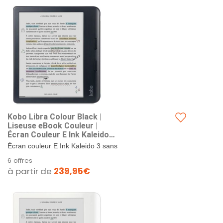
Kobo Libra Colour Black |
Liseuse eBook Couleur |
Écran Couleur E Ink Kaleido™
3 sans Reflets de 7" | Option
Écran couleur E Ink Kaleido 3 sans
Mode Sombre | Étanche |
reflets de 7 pouces. Annotez vos
6 offres
Livres Audio | 32 Go de
eBooks et prenez des notes
à partir de
239,95€
Stockage | Noir
colorées grâce à la...