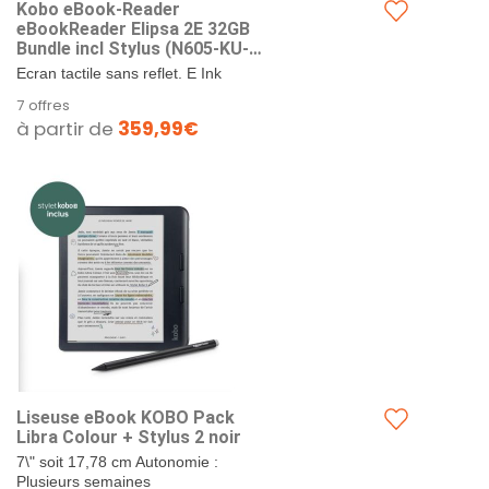
Kobo eBook-Reader
eBookReader Elipsa 2E 32GB
Bundle incl Stylus (N605-KU-
BK-K-BU) (N605KUBKKBU)
Ecran tactile sans reflet. E Ink
Carta 1200 HD de 10.3 po avec la
7 offres
fonction ComfortLight PRO avec
à partir de
359,99€
réduction de la...
Liseuse eBook KOBO Pack
Libra Colour + Stylus 2 noir
7\" soit 17,78 cm Autonomie :
Plusieurs semaines