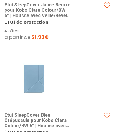
Étui SleepCover Jaune Beurre
pour Kobo Clara Colour/BW
6" | Housse avec Veille/Réveil |
Support 2 Positions | Cuir
É𝗧𝗨𝗜 𝗱𝗲 𝗽𝗿𝗼𝘁𝗲𝗰𝘁𝗶𝗼𝗻
Végan | Compatible Kobo
𝗦𝗟𝗘𝗘𝗣𝗖𝗢𝗩𝗘𝗥...
4 offres
Clara Colour et Clara BW
à partir de
21,99€
Étui SleepCover Bleu
Crépuscule pour Kobo Clara
Colour/BW 6" | Housse avec
Veille/Réveil | Support 2