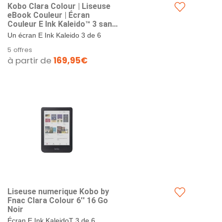
Kobo Clara Colour | Liseuse
eBook Couleur | Écran
Couleur E Ink Kaleido™ 3 sans
Reflets de 6" | Option Mode
Un écran E Ink Kaleido 3 de 6
Sombre | Étanche | Livres
pouces pour profiter des
5 offres
Audio | 16 Go de Stockage |
couvertures de livres électroniques,
à partir de
169,95€
Blanc
des bandes dessinées, des...
Liseuse numerique Kobo by
Fnac Clara Colour 6'' 16 Go
Noir
Écran E Ink KaleidoT 3 de 6