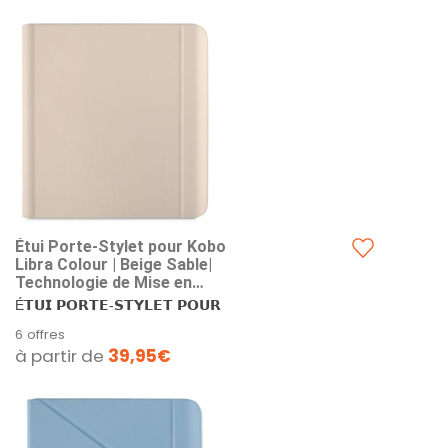
Étui Porte-Stylet pour Kobo
Libra Colour | Beige Sable|
Technologie de Mise en
Veille/réveil | Support intégré
É𝗧𝗨𝗜 𝗣𝗢𝗥𝗧𝗘-𝗦𝗧𝗬𝗟𝗘𝗧 𝗣𝗢𝗨𝗥
à 2 Positions | Cuir végan |
𝗞𝗢𝗕𝗢...
6 offres
Compatible avec la liseuse
à partir de
39,95€
Kobo Libra Colour 7”