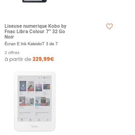
Liseuse numerique Kobo by
Fnac Libra Colour 7'' 32 Go
Noir
Écran E Ink KaleidoT 3 de 7
pouces avec FastGLR et mode
2 offres
sombre / Entièrement
à partir de
229,99€
étanche*norme IPX8. Étanche
jusqu'à 60...