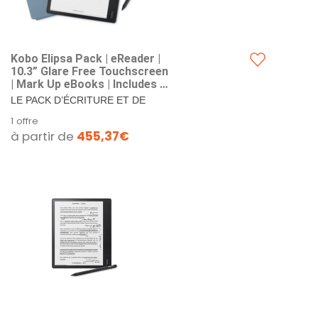
Kobo Elipsa Pack | eReader |
10.3” Glare Free Touchscreen
| Mark Up eBooks | Includes 1
Kobo Stylus & 1 SleepCover |
LE PACK D’ÉCRITURE ET DE
Adjustable Brightness | Carta
LECTURE INDISPENSABLE –
1 offre
E Ink Technology | 32 GB of
Comprend la liseuse Kobo Elipsa,
à partir de
455,37€
Storage
le stylet Kobo et la SleepCover....