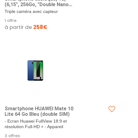
(6,15", 256Go, "Double Nano
SIM", Android 9) Breathing
Triple caméra avec capteur
Crystal
principal de 48MP. Capteur ultra
1 offre
grand angle. Ecran Huawei
à partir de
258€
Dewdrop de 6,15" et résolution...
Smartphone HUAWEI Mate 10
Lite 64 Go Bleu (double SIM)
- Ecran Huawei FullView 18:9 et
résolution Full-HD + - Appareil
photo à double objectif - Double
3 offres
objectif frontal -...