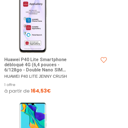
Huawei P40 Lite Smartphone
débloqué 4G (6,4 pouces -
6/128go - Double Nano SIM
EMUI 10.1 & AppGallery ) Rose
HUAWEI P40 LITE JENNY CRUSH
BLEEN.
1 offre
à partir de
164,53€