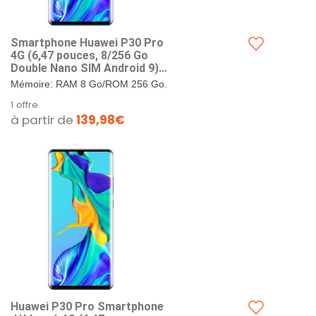
Smartphone Huawei P30 Pro
4G (6,47 pouces, 8/256 Go
Double Nano SIM Android 9) -
Blanc nacré
Mémoire: RAM 8 Go/ROM 256 Go.
Format sim: double Nano-SIM ou
1 offre
Nano-SIM + carte Nano SD. Ecran:
à partir de
139,98€
6, 47...
Huawei P30 Pro Smartphone