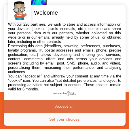
Welcome
Huawei P30 Smartphone
With our 226
partners
, we wish to store and access information on
débloqué 4G (6,1 pouces
your devices (cookies, pixels in emails, etc.), combine and share
6/128Go Double Nano SIM
your personal data with our partners, whether collected on this
Android 9) Noir
Mémoire : RAM 6 Go/ROM 128 Go
website or in our emails, already held by some of us, or obtained
later, including in other contexts.
Bandes GSM: 850 MHz, 900 MHz,
4 offres
Processing this data (identifiers, browsing, preferences, purchases,
1800 MHz, 1900 MHz Mhz. Format
à partir de
109,51€
loyalty programs, IP, postal addresses and emails, phone, precise
SIM :...
geolocation, etc.) allows developing and offering you services,
content, commercial offers and ads across your devices and
screens (including by email, post, SMS, phone, audio, and video),
personalising them, measuring their performance, and analysing
audiences.
You can "accept all" and withdraw your consent at any time via the
"cookie" icon
. You can also "set detailed preferences" and object to
processing activities not subject to consent. These choices remain
valid for 6 months.
powered by
A
Confidentialité
© 2012-2026
Accept all
propos
i2CMedia
Set your choices