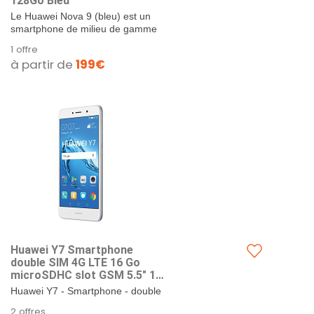
128Go Bleu
Le Huawei Nova 9 (bleu) est un
smartphone de milieu de gamme
qui dispose d'un écran OLED de
1 offre
6,57 pouces ainsi que d'une...
à partir de
199€
Huawei Y7 Smartphone
double SIM 4G LTE 16 Go
microSDHC slot GSM 5.5" 1
280 x 720 pixels 12 MP
Huawei Y7 - Smartphone - double
(caméra avant de 8
SIM - 4G LTE - 16 Go - microSDHC
2 offres
mégapixels)…