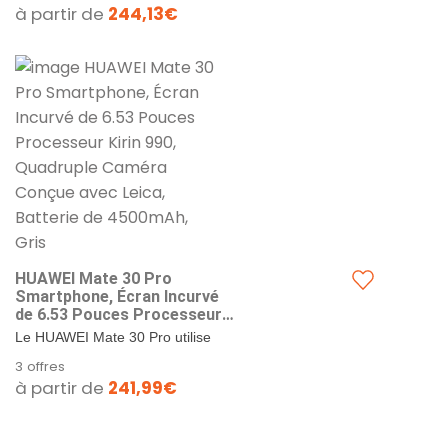
à partir de
244,13€
HUAWEI Mate 30 Pro
Smartphone, Écran Incurvé
de 6.53 Pouces Processeur
Kirin 990, Quadruple Caméra
Le HUAWEI Mate 30 Pro utilise
Conçue avec Leica, Batterie
l’interface EMUI et les Huawei
3 offres
de 4500mAh, Gris
Mobile Services (HMS) Cela
à partir de
241,99€
signifie que les services et...