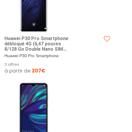
Huawei P30 Pro Smartphone
débloqué 4G (6,47 pouces
8/128 Go Double Nano SIM
Android 9) Bleu
Huawei P30 Pro Smartphone
débloqué 4G (6,47 pouces 8/128
3 offres
Go Double Nano SIM Android 9)
à partir de
207€
Bleu. Format SIM : Double...