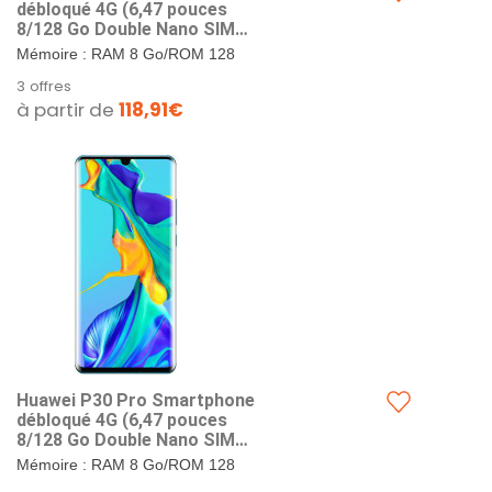
débloqué 4G (6,47 pouces
8/128 Go Double Nano SIM
Android 9) Noir
Mémoire : RAM 8 Go/ROM 128
Go; GPS: Oui, avec A-GPS bi-
3 offres
bande, GLONASS, BDS, GALILEO,
à partir de
118,91€
QZSS. Format...
Huawei P30 Pro Smartphone
débloqué 4G (6,47 pouces
8/128 Go Double Nano SIM
Android 9) Breathing crystal
Mémoire : RAM 8 Go/ROM 128
Go. Format SIM : Double Nano-