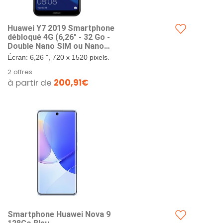
Huawei Y7 2019 Smartphone
débloqué 4G (6,26" - 32 Go -
Double Nano SIM ou Nano
SIM Plus MicroSD - Android
Écran: 6,26 ", 720 x 1520 pixels.
8) Rouge Corail
Processeur: Snapdragon 450 1,8
2 offres
GHz. Caméra: double, 13MP +
à partir de
200,91€
2MP. Batterie: 4000 mAh.
Smartphone Huawei Nova 9