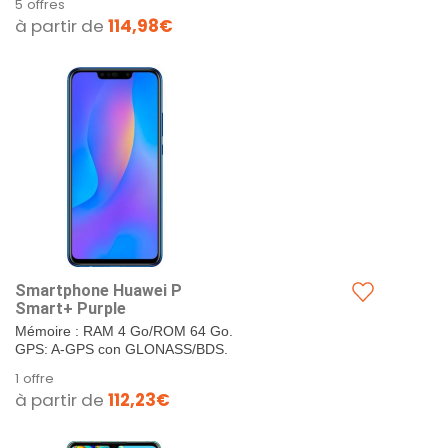
5 offres
SIM ou Nano-SIM + carte Nano
à partir de
114,98€
SD. Ecran :...
Smartphone Huawei P
Smart+ Purple
Mémoire : RAM 4 Go/ROM 64 Go.
GPS: A-GPS con GLONASS/BDS.
Format SIM : Double Nano-SIM ou
1 offre
Nano-SIM...
à partir de
112,23€