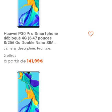
Huawei P30 Pro Smartphone
débloqué 4G (6,47 pouces
8/256 Go Double Nano SIM
Android 9) Bleu aurora
camera_description: Frontale.
2 offres
à partir de
141,99€