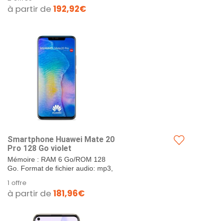
slot - GSM - 5.5" - 1 280 x 720
à partir de
192,92€
pixels - 12 MP (caméra...
Smartphone Huawei Mate 20
Pro 128 Go violet
Mémoire : RAM 6 Go/ROM 128
Go. Format de fichier audio: mp3,
mp4, 3gp, ogg, amr, aac, flac,
1 offre
wav,...
à partir de
181,96€