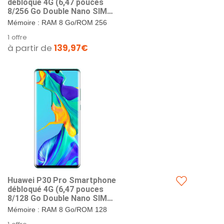
débloqué 4G (6,47 pouces
8/256 Go Double Nano SIM
Android 9) Noir
Mémoire : RAM 8 Go/ROM 256
Go. Format SIM : Double Nano-
1 offre
SIM ou Nano-SIM + carte Nano
à partir de
139,97€
SD. Ecran :...
Huawei P30 Pro Smartphone
débloqué 4G (6,47 pouces
8/128 Go Double Nano SIM
Android 9) Bleu aurora
Mémoire : RAM 8 Go/ROM 128
GoChargeur: HUAWEI