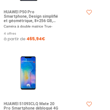
HUAWEI P50 Pro
Smartphone, Design simplifié
et géométrique, 8+256 GB,
NFC, Écran True-Chroma 6,6",
Caméra à double matrice True-
120 Hz, Dual HUAWEI
Form: L'objectif HUAWEI XD
4 offres
SuperCharge, IP68, Caméra à
permet de prendre des photos bien
à partir de
465,94€
double matrice True-Form,
plus nettes, tandis que le...
téléphone à puce 5 nm, Noir
HUAWEI 51093CLQ Mate 20
Pro Smartphone débloqué 4G