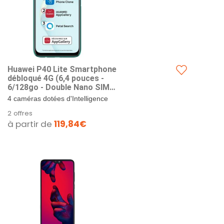
Huawei P40 Lite Smartphone
débloqué 4G (6,4 pouces -
6/128go - Double Nano SIM
EMUI 10.1 & AppGallery ) Vert
4 caméras dotées d'Intelligence
Artificielle (48MP + 8MP + 2MP +
2 offres
2MP). Caméra frontale de 16MP...
à partir de
119,84€