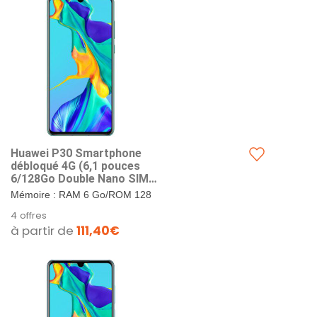
Huawei P30 Smartphone
débloqué 4G (6,1 pouces
6/128Go Double Nano SIM
Android 9) Bleu aurora
Mémoire : RAM 6 Go/ROM 128
Go. Format SIM : Double Nano-
4 offres
SIM ou Nano-SIM + carte Nano
à partir de
111,40€
SD. Ecran :...