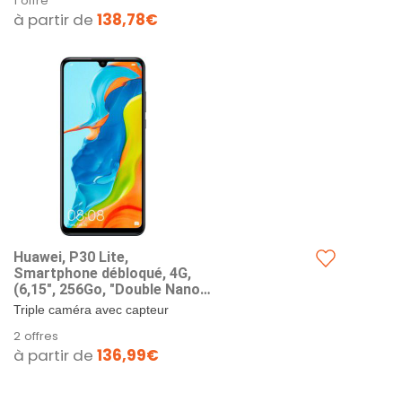
1 offre
SuperCharge (Max 40 W)
à partir de
138,78€
Chargeur rapide sans fil...
Huawei, P30 Lite,
Smartphone débloqué, 4G,
(6,15", 256Go, "Double Nano
SIM", Android 9) Midnight
Triple caméra avec capteur
Black
principal de 48MP. Capteur ultra
2 offres
grand angle. Ecran Huawei
à partir de
136,99€
Dewdrop de...