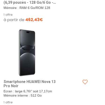
(6,39 pouces - 128 Go/6 Go -
Single SIM - Android) Violet
Mémoire : RAM 6 Go/ROM 128
Go. Format SIM : Single SIM.
1 offre
Ecran : 6,39 pouces, Huawei
à partir de
462,43€
FullView 19:9. Caméra arrière :...
Smartphone HUAWEI Nova 13
Pro Noir
Ecran : large 6,76\" soit 17,17cm
Mémoire interne : 512 Go
1 offre