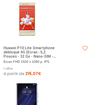
Huawei P10 Lite Smartphone
débloqué 4G (Ecran : 5,2
Pouces - 32 Go - Nano-SIM -
Android) Or
Ecran FHD 1920 x 1080 p, IPS.
Appareil photo 12 MP et caméra
1 offre
frontale de 8 MP. Possibilité
à partir de
215,07€
d'insérer 2 nano-sim, ou 1...