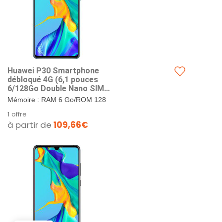
Huawei P30 Smartphone
débloqué 4G (6,1 pouces
6/128Go Double Nano SIM
Android 9) Breathing crystal
Mémoire : RAM 6 Go/ROM 128
Go. Format SIM : Double Nano-
1 offre
SIM ou Nano-SIM + carte Nano
à partir de
109,66€
SD. Ecran :...