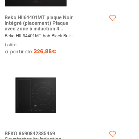
Beko HII64401MT plaque Noir
Intégré (placement) Plaque
avec zone à induction 4
zone(s)
Beko HII 64401MT hob Black Built-
in Zone induction hob 4 zone(s).
1 offre
à partir de
326,86€
BEKO 8690842385469