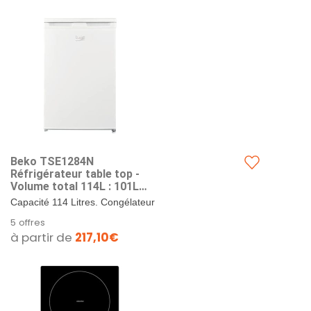
Beko TSE1284N
Réfrigérateur table top -
Volume total 114L : 101L
(Réfrigération) + 13L
Capacité 114 Litres. Congélateur
(Congélation), Compartiment
4*. Largeur 54 cm. Porte
5 offres
congélation 4 étoiles,
réversible.
à partir de
217,10€
MinFrost, Charnière de porte
réversible, blanc