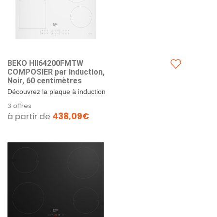
BEKO HII64200FMTW
COMPOSIER par Induction,
Noir, 60 centimètres
Découvrez la plaque à induction
BEKO HII64200FMTW, un appareil
3 offres
de cuisine moderne et performant
à partir de
438,09€
qui transformera votre...