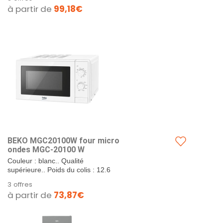
plateforme: Domino (plaque en
à partir de
99,18€
métal). INFORMATIONS >
Largeur...
BEKO MGC20100W four micro
ondes MGC-20100 W
Couleur : blanc.. Qualité
supérieure.. Poids du colis : 12.6
kg..
3 offres
à partir de
73,87€