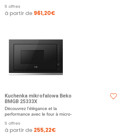
bcne400e40sn balta (194 x 69 cm).
5 offres
à partir de
961,20€
Kuchenka mikrofalowa Beko
BMGB 25333X
Découvrez l'élégance et la
performance avec le four à micro-
ondes Beko BMGB 25333X !
5 offres
Transformez votre cuisine avec...
à partir de
255,22€