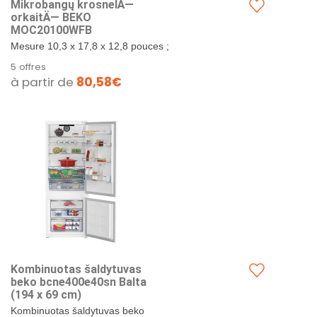
Mikrobangų krosnelÄ—
orkaitÄ— BEKO
MOC20100WFB
Mesure 10,3 x 17,8 x 12,8 pouces ;
pèse 24 livres. Décongélation
5 offres
automatique : décongelez vos
à partir de
80,58€
aliments sans effort...
Kombinuotas šaldytuvas
beko bcne400e40sn Balta
(194 x 69 cm)
Kombinuotas šaldytuvas beko