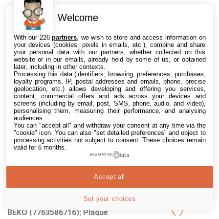
Welcome
Beko Four multifonction
With our 226
partners
, we wish to store and access information on
encastrable 72l 60cm
your devices (cookies, pixels in emails, etc.), combine and share
catalyse inox bbie13300xc
your personal data with our partners, whether collected on this
Description du produit : Découvrez
website or in our emails, already held by some of us, or obtained
later, including in other contexts.
le Four Catalyse BEKO
2 offres
Processing this data (identifiers, browsing, preferences, purchases,
BBIE13300XC, l'alliance parfaite
à partir de
317,46€
loyalty programs, IP, postal addresses and emails, phone, precise
entre performance et...
geolocation, etc.) allows developing and offering you services,
content, commercial offers and ads across your devices and
screens (including by email, post, SMS, phone, audio, and video),
personalising them, measuring their performance, and analysing
audiences.
You can "accept all" and withdraw your consent at any time via the
"cookie" icon
. You can also "set detailed preferences" and object to
processing activities not subject to consent. These choices remain
valid for 6 months.
powered by
Accept all
Set your choices
BEKO (7763586716); Plaque