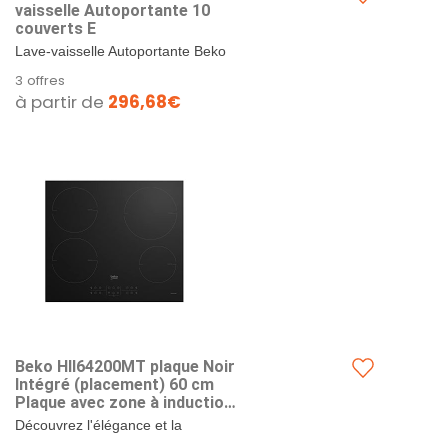
vaisselle Autoportante 10
couverts E
Lave-vaisselle Autoportante Beko
DVS05024W - 10 Couverts
3 offres
Découvrez le lave-vaisselle Beko
à partir de
296,68€
DVS05024W, une solution...
Beko HII64200MT plaque Noir
Intégré (placement) 60 cm
Plaque avec zone à induction
4 zone(s)
Découvrez l'élégance et la
performance de la plaque à