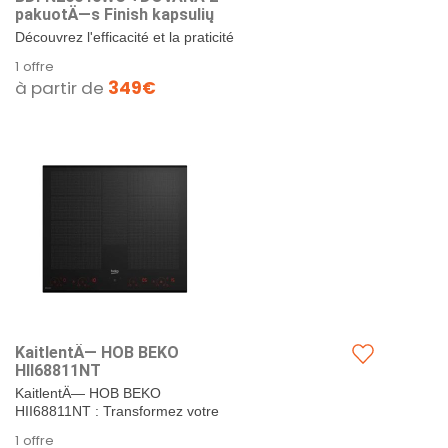
pakuotÄ—s Finish kapsulių
Découvrez l'efficacité et la praticité
de notre lave-vaisselle BEKO
1 offre
BDFN26640WC, accompagné de
à partir de
349€
deux paquets de...
KaitlentÄ— HOB BEKO
HII68811NT
KaitlentÄ— HOB BEKO
HII68811NT : Transformez votre
expérience culinaire avec cette
1 offre
plaque de cuisson à induction...