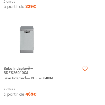
2 offres
induction Beko HII64200MT, une
à partir de
329€
solution moderne et efficace...
Beko IndaplovÄ—
BDFS26040XA
Beko IndaplovÄ— BDFS26040XA.
2 offres
à partir de
469€