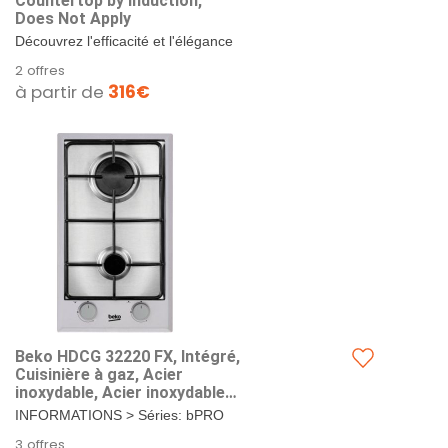
Countertop by Induction,
Does Not Apply
Découvrez l'efficacité et l'élégance
avec la plaque à induction BEKO
2 offres
HII63201FMT Transformez votre
à partir de
316€
expérience...
Beko HDCG 32220 FX, Intégré,
Cuisinière à gaz, Acier
inoxydable, Acier inoxydable,
1000 W, 2900 W
INFORMATIONS > Séries: bPRO
500. INFORMATIONS > Nom de
3 offres