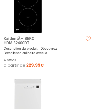
KaitlentÄ— BEKO
HDMI32400DT
Description du produit : Découvrez
l'excellence culinaire avec la
KaitlentÄ— BEKO HDMI32400DT,
4 offres
une plaque de cuisson...
à partir de
229,99€