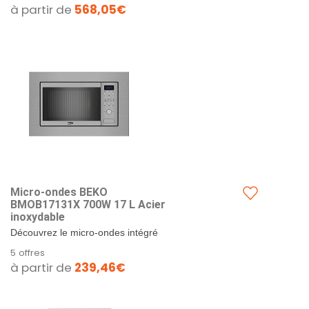
à partir de
568,05€
Micro-ondes BEKO
BMOB17131X 700W 17 L Acier
inoxydable
Découvrez le micro-ondes intégré
Beko BMOB17131X, l'alliance
5 offres
parfaite entre performance et
à partir de
239,46€
élégance pour votre...