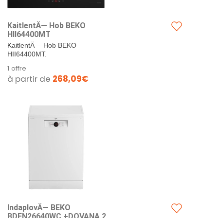
KaitlentÄ— Hob BEKO
HII64400MT
KaitlentÄ— Hob BEKO
HII64400MT.
1 offre
à partir de
268,09€
IndaplovÄ— BEKO
BDFN26640WC +DOVANA 2