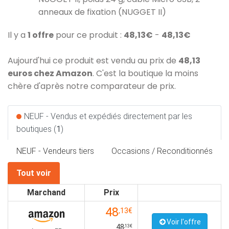
anneaux de fixation (NUGGET II)
Il y a
1 offre
pour ce produit :
48,13€
-
48,13€
Aujourd'hui ce produit est vendu au prix de
48,13
euros chez Amazon
. C'est la boutique la moins
chère d'après notre comparateur de prix.
NEUF - Vendus et expédiés directement par les
boutiques (
1
)
NEUF - Vendeurs tiers
Occasions / Reconditionnés
Tout voir
Marchand
Prix
48
,13€
Voir l'offre
48
,13€