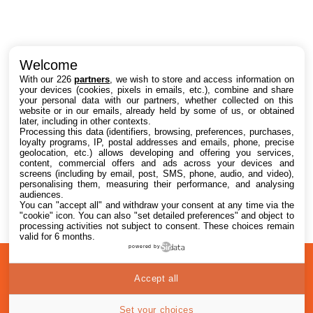
Intéressant ? Partagez !
Welcome
With our 226
partners
, we wish to store and access information on
your devices (cookies, pixels in emails, etc.), combine and share
your personal data with our partners, whether collected on this
website or in our emails, already held by some of us, or obtained
later, including in other contexts.
Processing this data (identifiers, browsing, preferences, purchases,
loyalty programs, IP, postal addresses and emails, phone, precise
geolocation, etc.) allows developing and offering you services,
content, commercial offers and ads across your devices and
screens (including by email, post, SMS, phone, audio, and video),
personalising them, measuring their performance, and analysing
audiences.
You can "accept all" and withdraw your consent at any time via the
"cookie" icon
. You can also "set detailed preferences" and object to
processing activities not subject to consent. These choices remain
valid for 6 months.
powered by
A
Confidentialité
© 2012-2026
Accept all
propos
i2CMedia
Set your choices