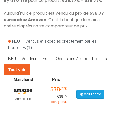
Il y a
1 offre
pour ce produit :
538,77€
-
538,77€
Aujourd'hui ce produit est vendu au prix de
538,77
euros chez Amazon
. C'est la boutique la moins
chère d'après notre comparateur de prix.
NEUF - Vendus et expédiés directement par les
boutiques (
1
)
NEUF - Vendeurs tiers
Occasions / Reconditionnés
Tout voir
Marchand
Prix
538
,77€
Voir l'offre
538
,77€
Amazon FR
port gratuit