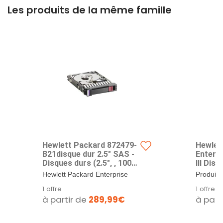
Les produits de la même famille
Hewlett Packard 872479-
Hewlet
B21disque dur 2.5" SAS -
Enterp
Disques durs (2.5", , 10000
III Dis
tr/min) - 1,2 TB
Série A
Hewlett Packard Enterprise
Produit d
durs (3
872479-B21. Taille du disque
premium
1 offre
1 offre
TR/Min,
dur: 2.5"....
à partir de
289,99€
à part
Disque