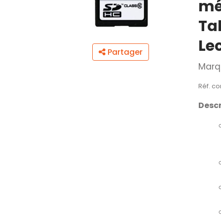
mé
Ta
Lec
Partager
Marq
Réf. c
Descr