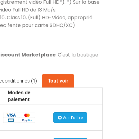
strement vidéo Full HD*). *) Sur la base
déo Full HD de 13 Mo/s.
0, Class 10, (Full) HD-Video, approprié
 avec fente pour carte SDHC/XC)
Cdiscount Marketplace
. C'est la boutique
econditionnés (
1
)
Tout voir
Modes de
paiement
Voir l'offre