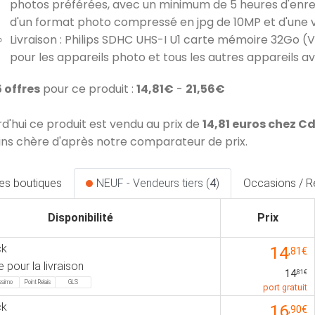
photos préférées, avec un minimum de 5 heures d'enregi
d'un format photo compressé en jpg de 10MP et d'une vi
Livraison : Philips SDHC UHS-I U1 carte mémoire 32Go (V1
pour les appareils photo et tous les autres appareils
5 offres
pour ce produit :
14,81€
-
21,56€
rd'hui ce produit est vendu au prix de
14,81 euros chez 
ins chère d'après notre comparateur de prix.
les boutiques
NEUF - Vendeurs tiers (
4
)
Occasions / R
Disponibilité
Prix
ck
14
,81€
e pour la livraison
14
,81€
issimo
Point Relais
GLS
port gratuit
ck
16
,90€