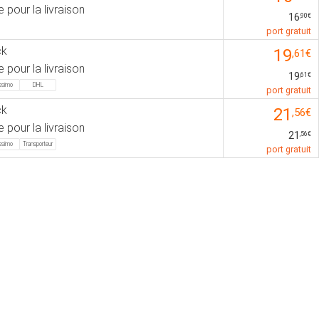
e pour la livraison
16
,90€
port gratuit
ck
19
,61€
e pour la livraison
19
,61€
issimo
DHL
port gratuit
ck
21
,56€
e pour la livraison
21
,56€
issimo
Transporteur
port gratuit