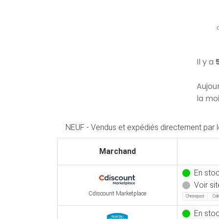
Il y a
Aujou
la mo
NEUF - Vendus et expédiés directement par 
Marchand
En sto
Voir sit
Cdiscount Marketplace
Chronopost
Col
En sto